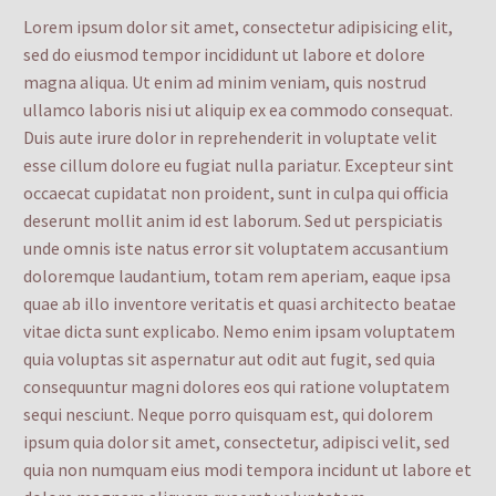
Lorem ipsum dolor sit amet, consectetur adipisicing elit,
sed do eiusmod tempor incididunt ut labore et dolore
magna aliqua. Ut enim ad minim veniam, quis nostrud
ullamco laboris nisi ut aliquip ex ea commodo consequat.
Duis aute irure dolor in reprehenderit in voluptate velit
esse cillum dolore eu fugiat nulla pariatur. Excepteur sint
occaecat cupidatat non proident, sunt in culpa qui officia
deserunt mollit anim id est laborum. Sed ut perspiciatis
unde omnis iste natus error sit voluptatem accusantium
doloremque laudantium, totam rem aperiam, eaque ipsa
quae ab illo inventore veritatis et quasi architecto beatae
vitae dicta sunt explicabo. Nemo enim ipsam voluptatem
quia voluptas sit aspernatur aut odit aut fugit, sed quia
consequuntur magni dolores eos qui ratione voluptatem
sequi nesciunt. Neque porro quisquam est, qui dolorem
ipsum quia dolor sit amet, consectetur, adipisci velit, sed
quia non numquam eius modi tempora incidunt ut labore et