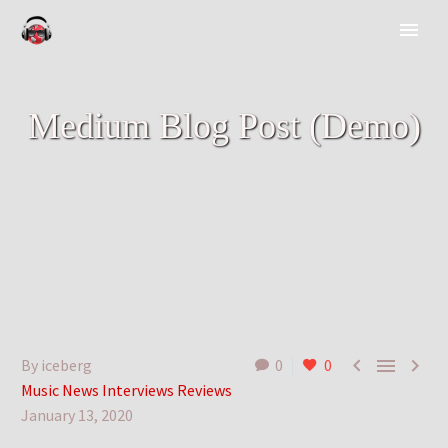
Medium Blog Post (Demo)



By iceberg
0
0
Music News Interviews Reviews
January 13, 2020