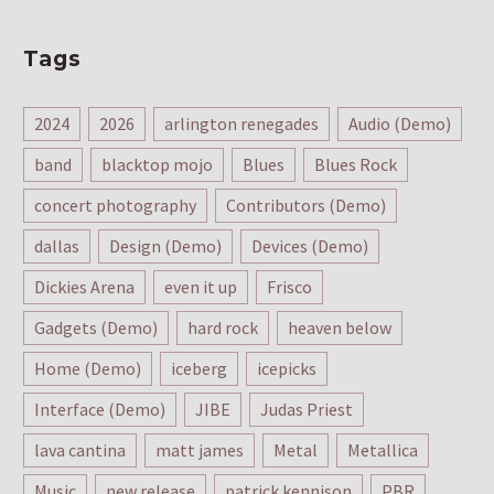
Tags
2024
2026
arlington renegades
Audio (Demo)
band
blacktop mojo
Blues
Blues Rock
concert photography
Contributors (Demo)
dallas
Design (Demo)
Devices (Demo)
Dickies Arena
even it up
Frisco
Gadgets (Demo)
hard rock
heaven below
Home (Demo)
iceberg
icepicks
Interface (Demo)
JIBE
Judas Priest
lava cantina
matt james
Metal
Metallica
Music
new release
patrick kennison
PBR