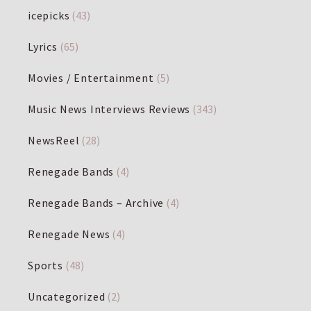
icepicks
(43)
Lyrics
(65)
Movies / Entertainment
(5)
Music News Interviews Reviews
(343)
NewsReel
(28)
Renegade Bands
(4)
Renegade Bands – Archive
(4)
Renegade News
(4)
Sports
(48)
Uncategorized
(2)