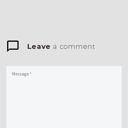
eiusmod tempor incididunt ut
labore et dolore magna…
1
Leave
a comment