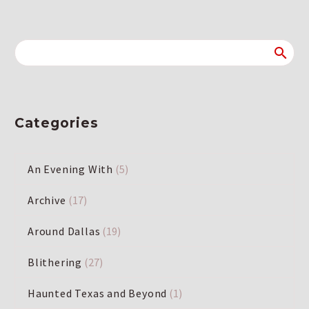
Categories
An Evening With
(5)
Archive
(17)
Around Dallas
(19)
Blithering
(27)
Haunted Texas and Beyond
(1)