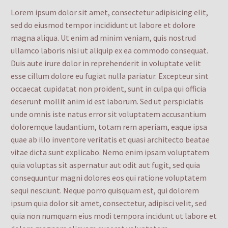
Lorem ipsum dolor sit amet, consectetur adipisicing elit,
sed do eiusmod tempor incididunt ut labore et dolore
magna aliqua. Ut enim ad minim veniam, quis nostrud
ullamco laboris nisi ut aliquip ex ea commodo consequat.
Duis aute irure dolor in reprehenderit in voluptate velit
esse cillum dolore eu fugiat nulla pariatur. Excepteur sint
occaecat cupidatat non proident, sunt in culpa qui officia
deserunt mollit anim id est laborum. Sed ut perspiciatis
unde omnis iste natus error sit voluptatem accusantium
doloremque laudantium, totam rem aperiam, eaque ipsa
quae ab illo inventore veritatis et quasi architecto beatae
vitae dicta sunt explicabo. Nemo enim ipsam voluptatem
quia voluptas sit aspernatur aut odit aut fugit, sed quia
consequuntur magni dolores eos qui ratione voluptatem
sequi nesciunt. Neque porro quisquam est, qui dolorem
ipsum quia dolor sit amet, consectetur, adipisci velit, sed
quia non numquam eius modi tempora incidunt ut labore et