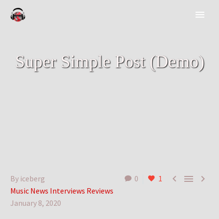
Super Simple Post (Demo)



By iceberg
0
1
Music News Interviews Reviews
January 8, 2020