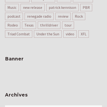
Music
new release
patrick kennison
PBR
podcast
renegade radio
review
Rock
Rodeo
Texas
thrilldriver
tour
Triad Combat
Under the Sun
video
XFL
Banner
Archives