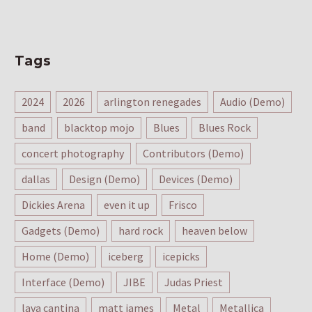
Tags
2024
2026
arlington renegades
Audio (Demo)
band
blacktop mojo
Blues
Blues Rock
concert photography
Contributors (Demo)
dallas
Design (Demo)
Devices (Demo)
Dickies Arena
even it up
Frisco
Gadgets (Demo)
hard rock
heaven below
Home (Demo)
iceberg
icepicks
Interface (Demo)
JIBE
Judas Priest
lava cantina
matt james
Metal
Metallica