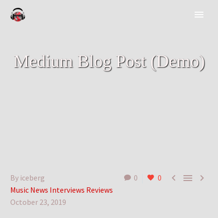
Medium Blog Post (Demo)



By iceberg
0
0
Music News Interviews Reviews
October 23, 2019