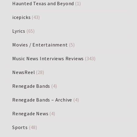
Haunted Texas and Beyond
(1)
icepicks
(43)
Lyrics
(65)
Movies / Entertainment
(5)
Music News Interviews Reviews
(343)
NewsReel
(28)
Renegade Bands
(4)
Renegade Bands – Archive
(4)
Renegade News
(4)
Sports
(48)