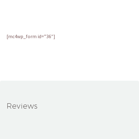
technological innovations, devices reviews
and other high-tech newsfeed:
[mc4wp_form id=”36″]
Reviews