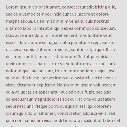
Lorem ipsum dolor sit amet, consectetur adipisicing elit,
sed do eiusmod tempor incididunt ut labore et dolore
magna aliqua. Ut enim ad minim veniam, quis nostrud
ullamco laboris nisi ut aliquip ex ea commodo consequat.
Duis aute irure dolor in reprehenderit in voluptate velit
esse cillum dolore eu fugiat nulla pariatur. Excepteur sint
occaecat cupidatat non proident, sunt in culpa qui officia
deserunt mollit anim id est laborum. Sed ut perspiciatis
unde omnis iste natus error sit voluptatem accusantium
doloremque laudantium, totam rem aperiam, eaque ipsa
quae ab illo inventore veritatis et quasi architecto beatae
vitae dicta sunt explicabo. Nemo enim ipsam voluptatem
quia voluptas sit aspernatur aut odit aut fugit, sed quia
consequuntur magni dolores eos qui ratione voluptatem
sequi nesciunt. Neque porro quisquam est, qui dolorem
ipsum quia dolor sit amet, consectetur, adipisci velit, sed
quia non numquam eius modi tempora incidunt ut labore et