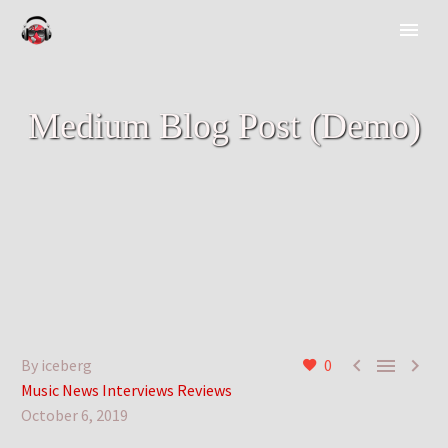
Medium Blog Post (Demo)



By iceberg
0
Music News Interviews Reviews
October 6, 2019