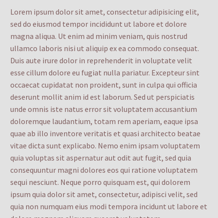
Lorem ipsum dolor sit amet, consectetur adipisicing elit,
sed do eiusmod tempor incididunt ut labore et dolore
magna aliqua. Ut enim ad minim veniam, quis nostrud
ullamco laboris nisi ut aliquip ex ea commodo consequat.
Duis aute irure dolor in reprehenderit in voluptate velit
esse cillum dolore eu fugiat nulla pariatur. Excepteur sint
occaecat cupidatat non proident, sunt in culpa qui officia
deserunt mollit anim id est laborum. Sed ut perspiciatis
unde omnis iste natus error sit voluptatem accusantium
doloremque laudantium, totam rem aperiam, eaque ipsa
quae ab illo inventore veritatis et quasi architecto beatae
vitae dicta sunt explicabo. Nemo enim ipsam voluptatem
quia voluptas sit aspernatur aut odit aut fugit, sed quia
consequuntur magni dolores eos qui ratione voluptatem
sequi nesciunt. Neque porro quisquam est, qui dolorem
ipsum quia dolor sit amet, consectetur, adipisci velit, sed
quia non numquam eius modi tempora incidunt ut labore et