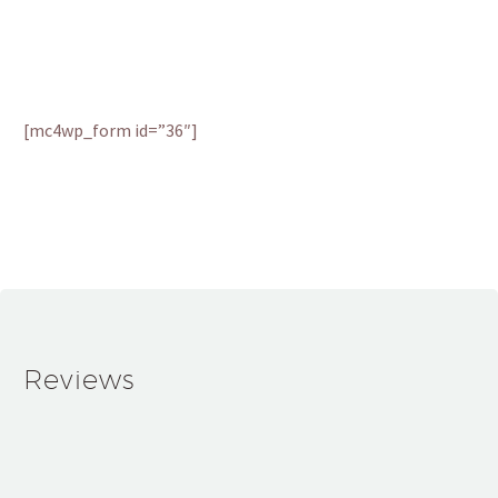
technological innovations, devices reviews
and other high-tech newsfeed:
[mc4wp_form id=”36″]
Reviews