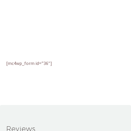
Subscribe to our newsletter and keep up
with the latest news in the field of
technological innovations, devices reviews
and other high-tech newsfeed:
[mc4wp_form id=”36″]
Reviews