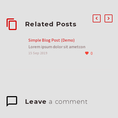
Related Posts
Simple Blog Post (Demo)
Lorem ipsum dolor sit ametcon
0
sectetur adipisicing elit, sed
15 Sep 2019
doiusmod tempor incidi labore et
dolore. agna aliqua. Ut enim ad mini
veniam, quis nostrud
0
Leave
a comment