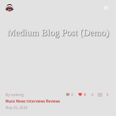
Medium Blog Post (Demo)



By iceberg
0
0
Music News Interviews Reviews
May 15, 2019